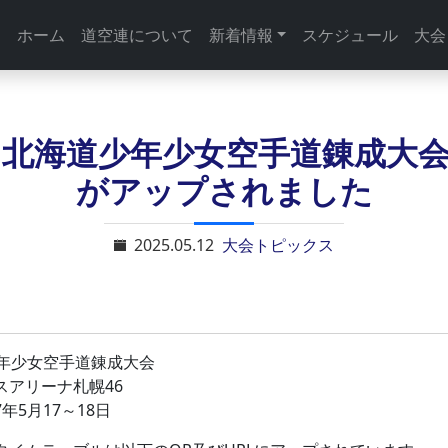
ホーム
道空連について
新着情報
スケジュール
大会
回北海道少年少女空手道錬成大
がアップされました
2025.05.12
大会トピックス
少年少女空手道錬成大会
スアリーナ札幌46
年5月17～18日