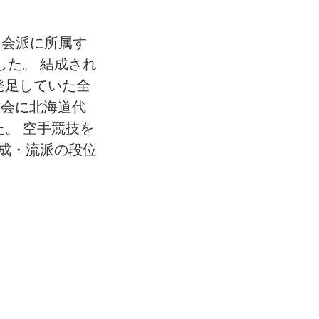
・会派に所属す
した。 結成され
発足していた全
大会に北海道代
。 空手競技を
成・流派の段位