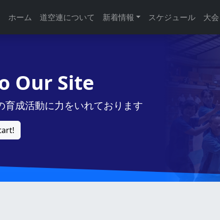
ホーム
道空連について
新着情報
スケジュール
大会
 Our Site
の育成活動に力をいれております
tart!